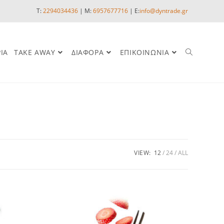
T:
2294034436
| M:
6957677716
| E:
info@dyntrade.gr
ΙΑ
TAKE AWAY
ΔΙΑΦΟΡΑ
ΕΠΙΚΟΙΝΩΝΙΑ
VIEW:
12
24
ALL