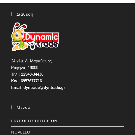
Διάθεση
24 χλμ. Λ. Μαραθώνος
Ραφήνα, 19009
Τηλ.:
22940-34436
Κιν.:
6957677716
Email:
dyntrade@dyntrade.gr
Μενού
ΕΚΥΠΩΣΕΙΣ ΠΟΤΗΡΙΩΝ
NOVELLO