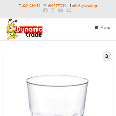
T:
2294034436
| M:
6957677716
| E:
info@dyntrade.gr
Menu
🔍