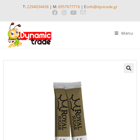
T:
2294034436
| M:
6957677716
| E:
info@dyntrade.gr
Menu
🔍