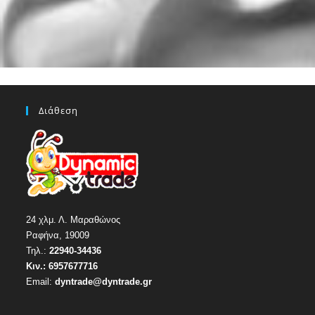
Διάθεση
24 χλμ. Λ. Μαραθώνος
Ραφήνα, 19009
Τηλ.:
22940-34436
Κιν.:
6957677716
Email:
dyntrade@dyntrade.gr