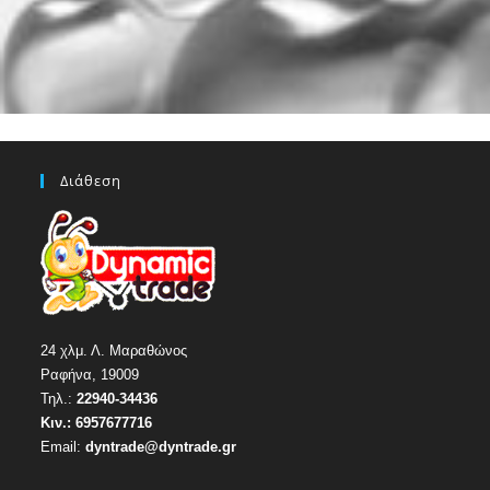
Διάθεση
24 χλμ. Λ. Μαραθώνος
Ραφήνα, 19009
Τηλ.:
22940-34436
Κιν.:
6957677716
Email:
dyntrade@dyntrade.gr