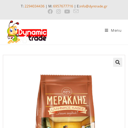
T:
2294034436
| M:
6957677716
| E:
info@dyntrade.gr
Menu
🔍