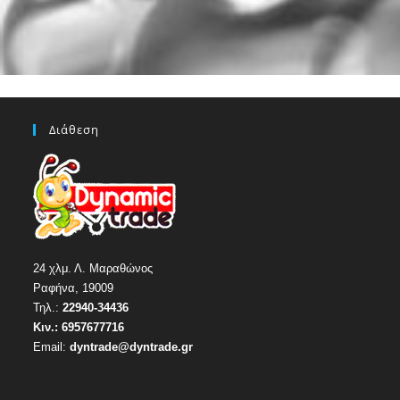
Διάθεση
24 χλμ. Λ. Μαραθώνος
Ραφήνα, 19009
Τηλ.:
22940-34436
Κιν.:
6957677716
Email:
dyntrade@dyntrade.gr