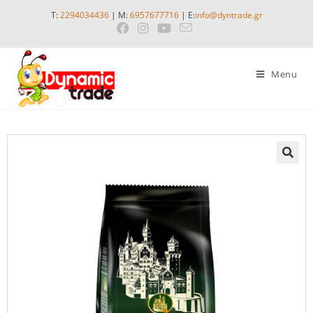
T:
2294034436
| M:
6957677716
| E:
info@dyntrade.gr
Menu
🔍