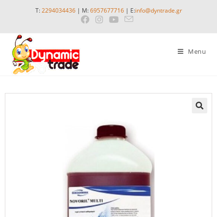
T:
2294034436
| M:
6957677716
| E:
info@dyntrade.gr
Menu
🔍