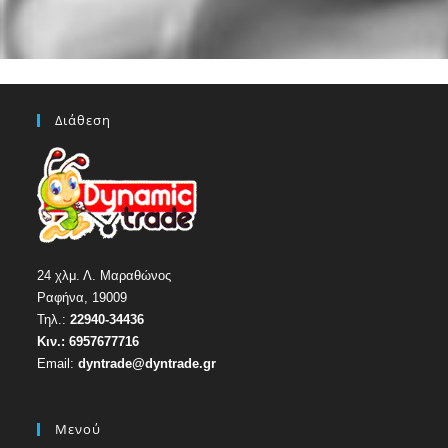
Διάθεση
24 χλμ. Λ. Μαραθώνος
Ραφήνα, 19009
Τηλ.:
22940-34436
Κιν.:
6957677716
Email:
dyntrade@dyntrade.gr
Μενού